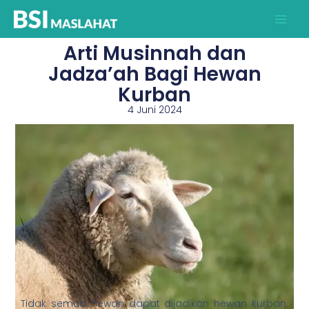
Lewati
ke
konten
Arti Musinnah dan
Jadza’ah Bagi Hewan
Kurban
4 Juni 2024
Tidak semua hewan dapat dijadikan hewan kurban.