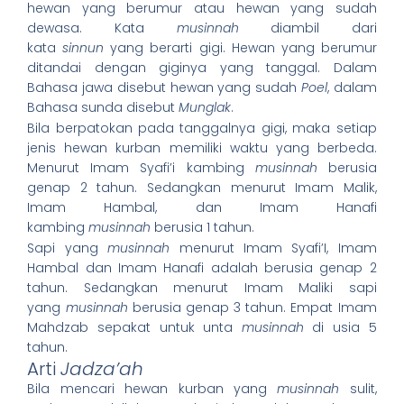
hewan yang berumur atau hewan yang sudah
dewasa. Kata
musinnah
diambil dari
kata
sinnun
yang berarti gigi. Hewan yang berumur
ditandai dengan giginya yang tanggal. Dalam
Bahasa jawa disebut hewan yang sudah
Poel
, dalam
Bahasa sunda disebut
Munglak
.
Bila berpatokan pada tanggalnya gigi, maka setiap
jenis hewan kurban memiliki waktu yang berbeda.
Menurut Imam Syafi’i kambing
musinnah
berusia
genap 2 tahun. Sedangkan menurut Imam Malik,
Imam Hambal, dan Imam Hanafi
kambing
musinnah
berusia 1 tahun.
Sapi yang
musinnah
menurut Imam Syafi’I, Imam
Hambal dan Imam Hanafi adalah berusia genap 2
tahun. Sedangkan menurut Imam Maliki sapi
yang
musinnah
berusia genap 3 tahun. Empat Imam
Mahdzab sepakat untuk unta
musinnah
di usia 5
tahun.
Arti
Jadza’ah
Bila mencari hewan kurban yang
musinnah
sulit,