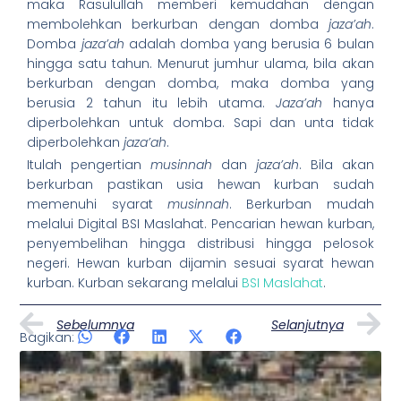
maka Rasulullah memberi kemudahan dengan
membolehkan berkurban dengan domba
jaza’ah
.
Domba
jaza’ah
adalah domba yang berusia 6 bulan
hingga satu tahun. Menurut jumhur ulama, bila akan
berkurban dengan domba, maka domba yang
berusia 2 tahun itu lebih utama.
Jaza’ah
hanya
diperbolehkan untuk domba. Sapi dan unta tidak
diperbolehkan
jaza’ah
.
Itulah pengertian
musinnah
dan
jaza’ah
. Bila akan
berkurban pastikan usia hewan kurban sudah
memenuhi syarat
musinnah
. Berkurban mudah
melalui Digital BSI Maslahat. Pencarian hewan kurban,
penyembelihan hingga distribusi hingga pelosok
negeri. Hewan kurban dijamin sesuai syarat hewan
kurban. Kurban sekarang melalui
BSI Maslahat
.
Prev
N
Sebelumnya
Selanjutnya
Bagikan:
Artikel Lainnya
Page
Page
Page
Page