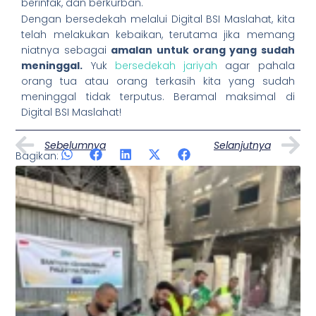
berinfak, dan berkurban.
Dengan bersedekah melalui Digital BSI Maslahat, kita
telah melakukan kebaikan, terutama jika memang
niatnya sebagai
amalan untuk orang yang sudah
meninggal.
Yuk
bersedekah jariyah
agar pahala
orang tua atau orang terkasih kita yang sudah
meninggal tidak terputus. Beramal maksimal di
Digital BSI Maslahat!
Prev
N
Sebelumnya
Selanjutnya
Bagikan:
Artikel Lainnya
Page
Page
Page
Page
Page