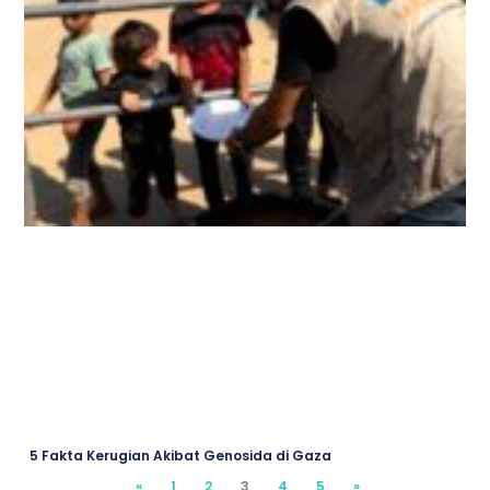
5 Fakta Kerugian Akibat Genosida di Gaza
«
2
3
4
5
»