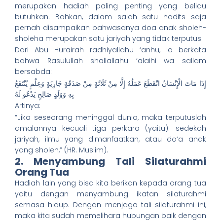
merupakan hadiah paling penting yang beliau
butuhkan. Bahkan, dalam salah satu hadits saja
pernah disampaikan bahwasanya doa anak sholeh-
sholeha merupakan satu jariyah yang tidak terputus.
Dari Abu Hurairah radhiyallahu ‘anhu, ia berkata
bahwa Rasulullah shallallahu ‘alaihi wa sallam
bersabda:
إِذَا مَاتَ الْإِنْسَانُ انْقَطَعَ عَمَلُهُ إِلَّا مِنْ ثَلَاثَةٍ مِنْ صَدَقَةٍ جَارِيَةٍ وَعِلْمٍ يُنْتَفَعُ
بِهِ وَوَلَدٍ صَالِحٍ يَدْعُو لَهُ
Artinya:
“Jika seseorang meninggal dunia, maka terputuslah
amalannya kecuali tiga perkara (yaitu): sedekah
jariyah, ilmu yang dimanfaatkan, atau do’a anak
yang sholeh,” (HR. Muslim).
2. Menyambung Tali Silaturahmi
Orang Tua
Hadiah lain yang bisa kita berikan kepada orang tua
yaitu dengan menyambung ikatan silaturahmi
semasa hidup. Dengan menjaga tali silaturahmi ini,
maka kita sudah memelihara hubungan baik dengan