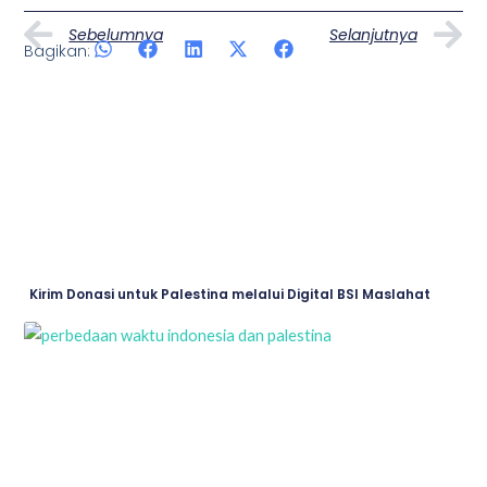
Prev
N
Sebelumnya
Selanjutnya
Bagikan:
Artikel Lainnya
Page
Page
Page
Page
Page
Kirim Donasi untuk Palestina melalui Digital BSI Maslahat