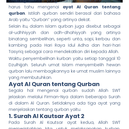
Seorang muslim yang mampu melakukannya, kita
harus tahu mengenai
ayat Al Quran tentang
qurban
. Istilah qurban sendiri berasal dari bahasa
Arab yaitu “Qurban” yang artinya dekat.
Selain itu, dalam Islam qurban juga disebut sebagai
al-udhhiyyah dan adh-dhahiyyah yang artinya
binatang sembelihan, seperti unta, sapi, kerbau dan
kambing pada Hari Raya Idul Adha dan hari-hari
Tasyriq sebagai cara mendekatkan diri kepada Allah.
Waktu penyembelihan kurban yaitu setiap tanggal 10
Dzulhijjah. Seluruh umat Islam menyembelih hewan
qurban lalu membagikannya ke umat muslim lainnya
yang membutuhkan.
Ayat Al Quran tentang Qurban
Segala hal mengenai qurban sudah Allah SWT
jelaskan melalui Firman-Nya dalam beberapa Surah
di dalam Al Quran. Setidaknya ada tiga ayat yang
menjelaskan tentang qurban yaitu:
1. Surah Al Kautsar Ayat 2
Pada Surah Al Kautsar ayat kedua, Allah SWT
memerintahkan kita untuk melaksanakan kurban.