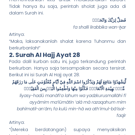
Tidak hanya itu saja, perintah sholat juga ada di
dalam Surah ini.
فَصَلِّ لِرَبِّكَ وَانْحَرْۗ
fa shalli lirabbika wan-ḫar
Artinya:
“Maka, laksanakanlah shalat karena Tuhanmu dan
berkurbanlah!”
2. Surah Al Hajj Ayat 28
Pada dalil kurban satu ini, juga terkandung perintah
berkurban. Hanya saja tersampaikan secara tersirat.
Berikut ini isi Surah Al Hajj ayat 28:
لِّيَشْهَدُوْا مَنَافِعَ لَهُمْ وَيَذْكُرُوا اسْمَ اللّٰهِ فِيْٓ اَيَّامٍ مَّعْلُوْمٰتٍ عَلٰى مَا رَزَقَهُمْ
مِّنْۢ بَهِيْمَةِ الْاَنْعَامِۚ فَكُلُوْا مِنْهَا وَاَطْعِمُوا الْبَاۤىِٕسَ الْفَقِيْرَۖ
liyasy-hadû manâfi‘a lahum wa yadzkurusmallâhi fî
ayyâmim ma‘lûmâtin ‘alâ mâ razaqahum mim
bahîmatil-an‘âm, fa kulû min-hâ wa ath‘imul-bâ’isal-
faqîr
Artinya:
“(Mereka berdatangan) supaya menyaksikan