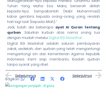
dianugerahkan-Nya kepada mereka. Tuhanmu ialah
Tuhan Yang Maha Esa. Maka, berserah dirilah
kepada-Nya. Sampaikanlah (Nabi Muhammad)
kabar gembira kepada orang-orang yang rendah
hati lagi taat (kepada Allah).”
Jadi, itulah dia beberapa
ayat Al Quran tentang
qurban
. Salurkan kurban atas nama orang tua
dengan mudah melalui
Digital BSI Maslahat
.
Digital BSI Maslahat adalah saluran pembayaran
zakat, sedekah, dan qurban yang telah mengantongi
mengantongi izin dari Kementerian Agama Republik
Indonesia. Kami siap membantu ibadah qurban
tanpa syarat yang ribet.
Prev
N
Sebelumnya
Selanjutnya
Bagikan:
Artikel Lainnya
Page
Page
Page
Page
Page