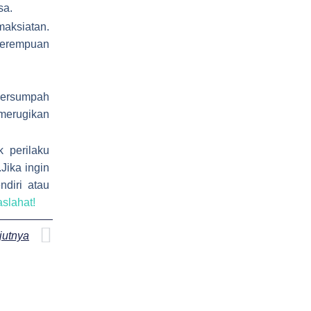
sa.
maksiatan.
 perempuan
bersumpah
 merugikan
 perilaku
.Jika ingin
diri atau
aslahat!
Next
jutnya