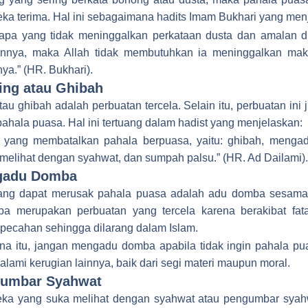
ka terima. Hal ini sebagaimana hadits Imam Bukhari yang men
apa yang tidak meninggalkan perkataan dusta dan amalan d
nnya, maka Allah tidak membutuhkan ia meninggalkan ma
a.” (HR. Bukhari).
ing atau Ghibah
tau ghibah adalah perbuatan tercela. Selain itu, perbuatan ini 
ahala puasa. Hal ini tertuang dalam hadist yang menjelaskan:
l yang membatalkan pahala berpuasa, yaitu: ghibah, menga
 melihat dengan syahwat, dan sumpah palsu.” (HR. Ad Dailami).
gadu Domba
yang dapat merusak pahala puasa adalah adu domba sesama
a merupakan perbuatan yang tercela karena berakibat fat
erpecahan sehingga dilarang dalam Islam.
na itu, jangan mengadu domba apabila tidak ingin pahala pu
lami kerugian lainnya, baik dari segi materi maupun moral.
gumbar Syahwat
eka yang suka melihat dengan syahwat atau pengumbar syah