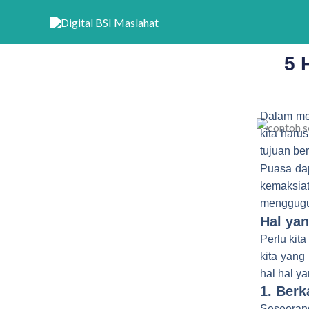
Lewati
ke
konten
5 
Dalam men
kita haru
tujuan be
Puasa da
kemaksiat
menggugu
Hal ya
Perlu kita
kita yang
hal hal y
1. Berk
Seseorang