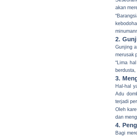
akan mere
“Barangsi
kebodoha
minumanny
2. Gunj
Gunjing a
merusak p
“Lima ha
berdusta,
3. Men
Hal-hal 
Adu domb
terjadi p
Oleh kare
dan menga
4. Pen
Bagi mer