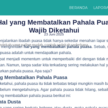
BERANDA
LAPOR
Hal yang Membatalkan Pahala Pu
Wajib Diketahui
23 Juni 2025
jalankan ibadah puasa tidak hanya sekedar menahan lapar sa
s menghindari
hal yang membatalkan pahala puasa
. Sebab, 
rpuasa adalah untuk mendapatkan pahala.
pat menjadi momentum untuk memperbaiki diri dengan tidak 
an. Namun, tanpa sadar kita terkadang sering melakukan hal 
rkan pahala puasa. Apa saja?
ng Membatalkan Pahala Puasa
 ketahui, pahala puasa itu tidak terbatas tetapi mungkin masih 
 belum mengetahuinya. Agar pahala puasa tidak hilang, sebai
ang membatalkan pahala puasa berikut ini:
ata Dusta
 yang sering berkata bohong atau dusta, maka pahala puas