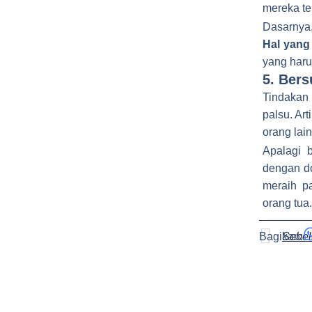
mereka te
Dasarnya,
Hal yang
yang haru
5. Ber
Tindakan
palsu. Ar
orang lain
Apalagi 
dengan dos
meraih p
orang tua
Pre
Sebe
Bagikan: