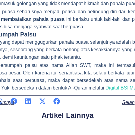
rmasuk golongan yang tidak mendapat hikmah dan pahala pua
 puasa seharusnya menjadi perisai dan pelindung diri dari ke
 membatalkan pahala puasa
ini berlaku untuk laki-laki dan
s bisa menjaga syahwat saat berpuasa.
sumpah Palsu
 yang dapat menggugurkan pahala puasa selanjutnya adalah 
tinya, seseorang yang berkata bohong atas kesaksiannya yang
, demi keuntungan satu pihak tertentu.
bersumpah palsu atas nama Allah SWT, maka ini termasuk
a besar. Oleh karena itu, senantiasa kita selalu berkata jujur
ahala saat berpuasa, maka dapat bersedekah atas nama sen
. Yuk, bersedekah dalam bentuk Al-Quran melalui
Digital BSI M
v
lumnya
Selan
Artikel Lainnya
Page
Page
Page
Page