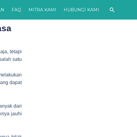
Cari
AN
FAQ
MITRA KAMI
HUBUNGI KAMI
asa
ja, tetapi
salah satu
melakukan
yang dapat
banyak dari
knya jauhi
anya tidak