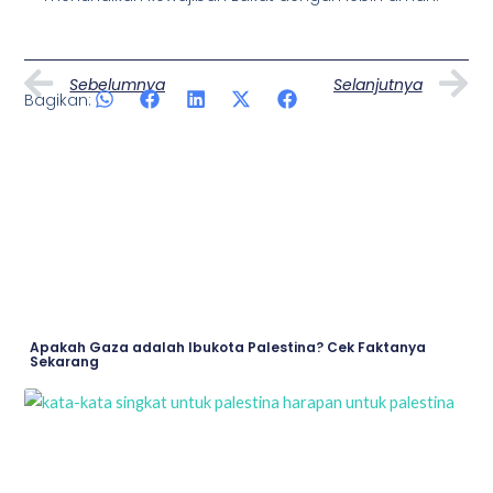
Prev
N
Sebelumnya
Selanjutnya
Bagikan:
Artikel Lainnya
Page
Page
Page
Page
Apakah Gaza adalah Ibukota Palestina? Cek Faktanya
Sekarang