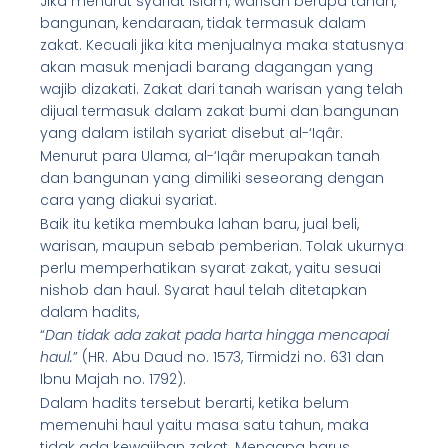
Jika menurut syariat Islam, warisan berupa tanah,
bangunan, kendaraan, tidak termasuk dalam
zakat. Kecuali jika kita menjualnya maka statusnya
akan masuk menjadi barang dagangan yang
wajib dizakati. Zakat dari tanah warisan yang telah
dijual termasuk dalam zakat bumi dan bangunan
yang dalam istilah syariat disebut al-‘Iqâr.
Menurut para Ulama, al-‘Iqâr merupakan tanah
dan bangunan yang dimiliki seseorang dengan
cara yang diakui syariat.
Baik itu ketika membuka lahan baru, jual beli,
warisan, maupun sebab pemberian. Tolak ukurnya
perlu memperhatikan syarat zakat, yaitu sesuai
nishob dan haul. Syarat haul telah ditetapkan
dalam hadits,
“
Dan tidak ada zakat pada harta hingga mencapai
haul.
” (HR. Abu Daud no. 1573, Tirmidzi no. 631 dan
Ibnu Majah no. 1792).
Dalam hadits tersebut berarti, ketika belum
memenuhi haul yaitu masa satu tahun, maka
tidak ada kewajiban zakat. Mengapa harus