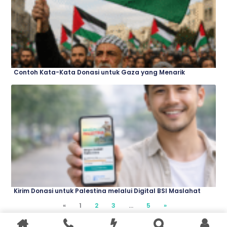
Contoh Kata-Kata Donasi untuk Gaza yang Menarik
Kirim Donasi untuk Palestina melalui Digital BSI Maslahat
«
2
3
…
5
»