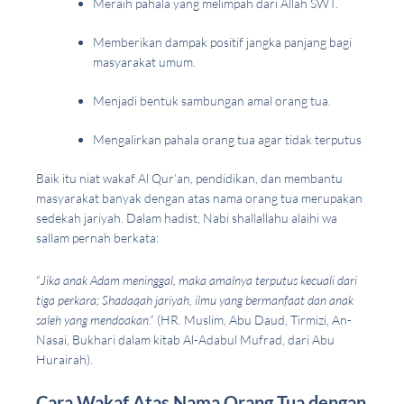
Meraih pahala yang melimpah dari Allah SWT.
Memberikan dampak positif jangka panjang bagi
masyarakat umum.
Menjadi bentuk sambungan amal orang tua.
Mengalirkan pahala orang tua agar tidak terputus
Baik itu niat wakaf Al Qur’an, pendidikan, dan membantu
masyarakat banyak dengan atas nama orang tua merupakan
sedekah jariyah. Dalam hadist, Nabi shallallahu alaihi wa
sallam pernah berkata:
“
Jika anak Adam meninggal, maka amalnya terputus kecuali dari
tiga perkara; Shadaqah jariyah, ilmu yang bermanfaat dan anak
saleh yang mendoakan
.” (HR. Muslim, Abu Daud, Tirmizi, An-
Nasai, Bukhari dalam kitab Al-Adabul Mufrad, dari Abu
Hurairah).
Cara Wakaf Atas Nama Orang Tua dengan