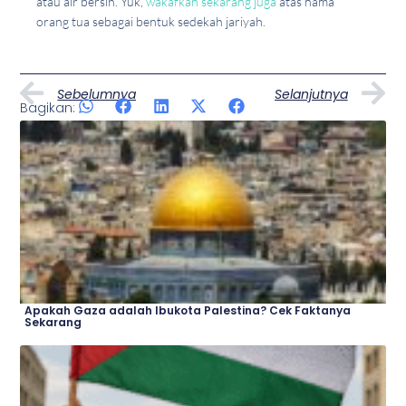
atau air bersih. Yuk,
wakafkan sekarang juga
atas nama
orang tua sebagai bentuk sedekah jariyah.
Prev
N
Sebelumnya
Selanjutnya
Bagikan:
Artikel Lainnya
Page
Page
Page
Page
Apakah Gaza adalah Ibukota Palestina? Cek Faktanya
Sekarang