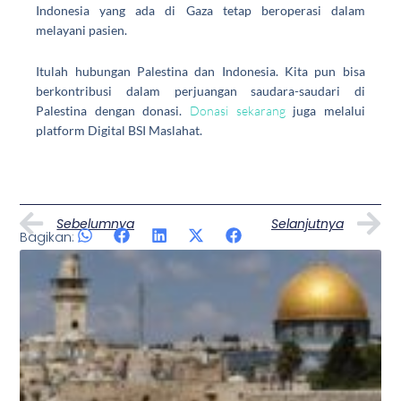
Indonesia yang ada di Gaza tetap beroperasi dalam
melayani pasien.
Itulah
hubungan Palestina dan Indonesia
. Kita pun bisa
berkontribusi dalam perjuangan saudara-saudari di
Palestina dengan donasi.
Donasi sekarang
juga melalui
platform Digital BSI Maslahat.
Prev
N
Sebelumnya
Selanjutnya
Bagikan:
Artikel Lainnya
Page
Page
Page
Page
Page