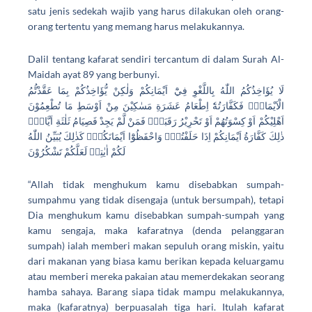
satu jenis sedekah wajib yang harus dilakukan oleh orang-
orang tertentu yang memang harus melakukannya.
Dalil tentang kafarat sendiri tercantum di dalam Surah Al-
Maidah ayat 89 yang berbunyi.
لَا يُؤَاخِذُكُمُ اللّٰهُ بِاللَّغْوِ فِيْٓ اَيْمَانِكُمْ وَلٰكِنْ يُّؤَاخِذُكُمْ بِمَا عَقَّدْتُّمُ
الْاَيْمَانَۚ فَكَفَّارَتُهٗٓ اِطْعَامُ عَشَرَةِ مَسٰكِيْنَ مِنْ اَوْسَطِ مَا تُطْعِمُوْنَ
اَهْلِيْكُمْ اَوْ كِسْوَتُهُمْ اَوْ تَحْرِيْرُ رَقَبَةٍۗ فَمَنْ لَّمْ يَجِدْ فَصِيَامُ ثَلٰثَةِ اَيَّامٍۗ
ذٰلِكَ كَفَّارَةُ اَيْمَانِكُمْ اِذَا حَلَفْتُمْۗ وَاحْفَظُوْٓا اَيْمَانَكُمْۗ كَذٰلِكَ يُبَيِّنُ اللّٰهُ
لَكُمْ اٰيٰتِهٖ لَعَلَّكُمْ تَشْكُرُوْنَ
“Allah tidak menghukum kamu disebabkan sumpah-
sumpahmu yang tidak disengaja (untuk bersumpah), tetapi
Dia menghukum kamu disebabkan sumpah-sumpah yang
kamu sengaja, maka kafaratnya (denda pelanggaran
sumpah) ialah memberi makan sepuluh orang miskin, yaitu
dari makanan yang biasa kamu berikan kepada keluargamu
atau memberi mereka pakaian atau memerdekakan seorang
hamba sahaya. Barang siapa tidak mampu melakukannya,
maka (kafaratnya) berpuasalah tiga hari. Itulah kafarat