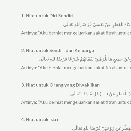
1. Niat untuk Diri Sendiri
ﺯَﻛَﺎﺓَ ﺍﻟْﻔِﻄْﺮِ ﻋَﻦْ ﻧَﻔْسيْ ﻓَﺮْﺿًﺎ ِﻟﻠﻪِ ﺗَﻌَﺎﻟَﻰ
Artinya: “Aku berniat mengeluarkan zakat fitrah untuk dir
2. Niat untuk Sendiri dan Keluarga
ﻭَﻋَﻦْ ﺟَﻤِﻴْﻊِ ﻣَﺎ ﻳَﻠْﺰَﻣُنِيْ ﻧَﻔَﻘَﺎﺗُﻬُﻢْ ﺷَﺮْﻋًﺎ ﻓَﺮْﺿًﺎ ِﻟﻠﻪِ ﺗَﻌَﺎﻟَﻰ
Artinya: “Aku berniat mengeluarkan zakat fitrah untuk d
3. Niat untuk Orang yang Diwakilkan
َﺎﺓَ ﺍﻟْﻔِﻄْﺮِ ﻋَﻦْ (..…) ﻓَﺮْﺿًﺎ ِﻟﻠﻪِ ﺗَﻌَﺎﻟَﻰ
Artinya: “Aku berniat mengeluarkan zakat fitrah untuk 
4. Niat untuk Istri
ﺍﻟْﻔِﻄْﺮِﻋَﻦْ ﺯَﻭْﺟَﺘِﻲْ ﻓَﺮْﺿًﺎ ِﻟﻠﻪِ ﺗَﻌَﺎﻟَﻰ