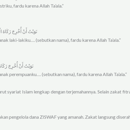
triku, fardu karena Allah Ta’ala.”
ﻧَﻮَﻳْﺖُ ﺃَﻥْ ﺃُﺧْﺮِﺝَ ﺯَﻛَﺎﺓَ
nak laki-lakiku…. (sebutkan nama), fardu karena Allah Ta’ala.”
ﻧَﻮَﻳْﺖُ ﺃَﻥْ ﺃُﺧْﺮِﺝَ ﺯَﻛَﺎ
anak perempuanku…. (sebutkan nama), fardu karena Allah Ta’ala.”
t syariat Islam lengkap dengan terjemahannya. Selain zakat fitrah
akan pengelola dana ZISWAF yang amanah. Zakat langsung diser