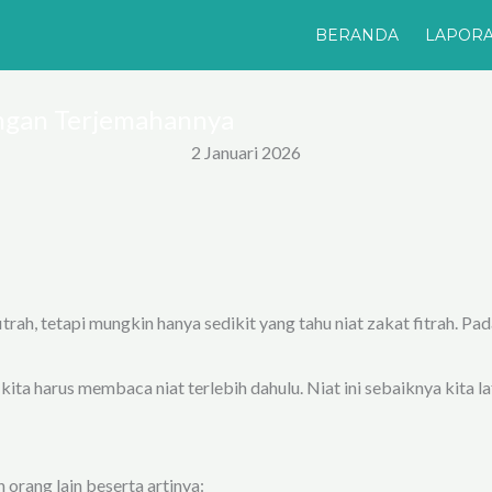
BERANDA
LAPOR
engan Terjemahannya
2 Januari 2026
trah, tetapi mungkin hanya sedikit yang tahu
niat zakat fitrah
. Pad
a harus membaca niat terlebih dahulu. Niat ini sebaiknya kita lafa
 orang lain beserta artinya: