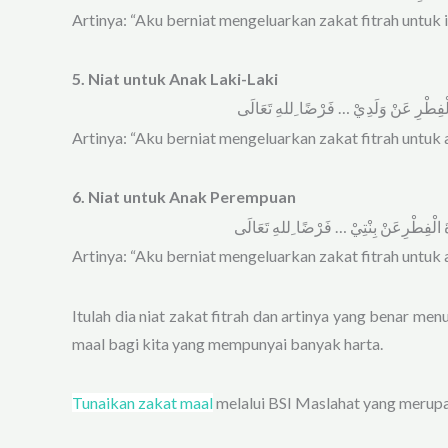
Artinya: “Aku berniat mengeluarkan zakat fitrah untuk is
5. Niat untuk Anak Laki-Laki
 ﺍﻟْﻔِﻄْﺮِ ﻋَﻦْ ﻭَﻟَﺪِﻱْ … ﻓَﺮْﺿًﺎ ِﻟﻠﻪِ ﺗَﻌَﺎﻟَﻰ
Artinya: “Aku berniat mengeluarkan zakat fitrah untuk a
6. Niat untuk Anak Perempuan
ﺓَ ﺍﻟْﻔِﻄْﺮِﻋَﻦْ ﺑِﻨْﺘِﻲْ … ﻓَﺮْﺿًﺎ ِﻟﻠﻪِ ﺗَﻌَﺎﻟَﻰ
Artinya: “Aku berniat mengeluarkan zakat fitrah untuk 
Itulah dia
niat zakat fitrah dan artinya
yang benar menuru
maal bagi kita yang mempunyai banyak harta.
Tunaikan zakat maal
melalui BSI Maslahat yang merup