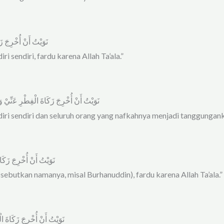
ﻧَﻮَﻳْﺖُ أَﻥْ أُﺧْﺮِﺝَ 
i sendiri, fardu karena Allah Ta’ala.”
ﻧَﻮَﻳْﺖُ ﺃَﻥْ ﺃُﺧْﺮِﺝَ ﺯَﻛَﺎﺓَ ﺍﻟْﻔِﻄْﺮِ ﻋَنِّيْ 
iri sendiri dan seluruh orang yang nafkahnya menjadi tanggunganku,
ﻧَﻮَﻳْﺖُ ﺃَﻥْ ﺃُﺧْﺮِﺝَ ﺯَﻛ
(sebutkan namanya, misal Burhanuddin), fardu karena Allah Ta’ala.”
ﻧَﻮَﻳْﺖُ ﺃَﻥْ ﺃُﺧْﺮِﺝَ ﺯَﻛَﺎﺓَ 