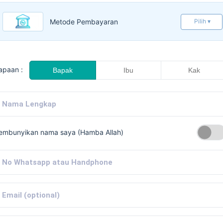
Metode Pembayaran
Pilih ▾
apaan :
Bapak
Ibu
Kak
embunyikan nama saya (Hamba Allah)