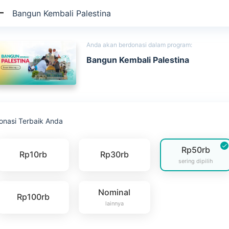
Bangun Kembali Palestina
Anda akan berdonasi dalam program:
Bangun Kembali Palestina
onasi Terbaik Anda
Rp50rb
Rp10rb
Rp30rb
sering dipilih
Nominal
Rp100rb
lainnya