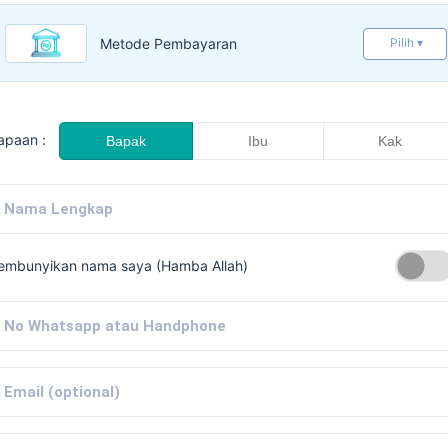
Metode Pembayaran
Pilih ▾
apaan :
Bapak
Ibu
Kak
embunyikan nama saya (Hamba Allah)