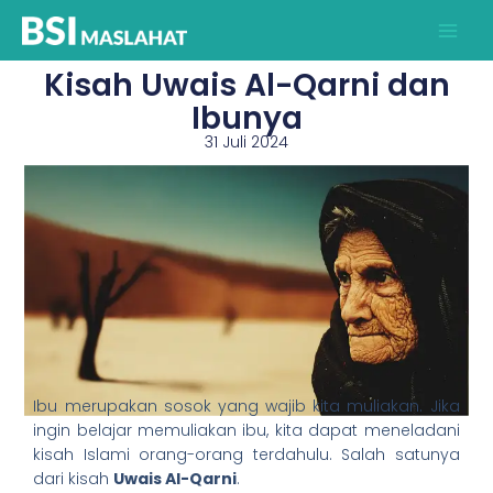
Lewati
ke
konten
Kisah Uwais Al-Qarni dan
Ibunya
31 Juli 2024
Ibu merupakan sosok yang wajib kita muliakan. Jika
ingin belajar memuliakan ibu, kita dapat meneladani
kisah Islami orang-orang terdahulu. Salah satunya
dari kisah
Uwais Al-Qarni
.