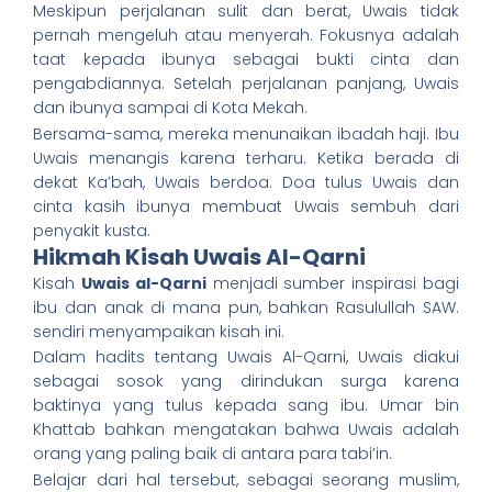
Meskipun perjalanan sulit dan berat, Uwais tidak
pernah mengeluh atau menyerah. Fokusnya adalah
taat kepada ibunya sebagai bukti cinta dan
pengabdiannya. Setelah perjalanan panjang, Uwais
dan ibunya sampai di Kota Mekah.
Bersama-sama, mereka menunaikan ibadah haji. Ibu
Uwais menangis karena terharu. Ketika berada di
dekat Ka’bah, Uwais berdoa. Doa tulus Uwais dan
cinta kasih ibunya membuat Uwais sembuh dari
penyakit kusta.
Hikmah Kisah Uwais Al-Qarni
Kisah
Uwais al-Qarni
menjadi sumber inspirasi bagi
ibu dan anak di mana pun, bahkan Rasulullah SAW.
sendiri menyampaikan kisah ini.
Dalam hadits tentang Uwais Al-Qarni, Uwais diakui
sebagai sosok yang dirindukan surga karena
baktinya yang tulus kepada sang ibu. Umar bin
Khattab bahkan mengatakan bahwa Uwais adalah
orang yang paling baik di antara para tabi’in.
Belajar dari hal tersebut, sebagai seorang muslim,