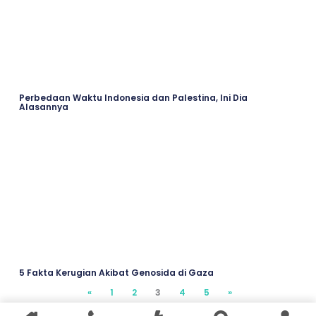
Perbedaan Waktu Indonesia dan Palestina, Ini Dia
Alasannya
5 Fakta Kerugian Akibat Genosida di Gaza
«
2
3
4
5
»