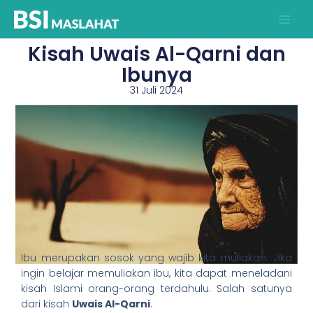
Lewati
ke
konten
Kisah Uwais Al-Qarni dan
Ibunya
31 Juli 2024
Ibu merupakan sosok yang wajib kita muliakan. Jika
ingin belajar memuliakan ibu, kita dapat meneladani
kisah Islami orang-orang terdahulu. Salah satunya
dari kisah
Uwais Al-Qarni
.