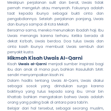
Meskipun perjalanan sulit dan berat, Uwais tidak
pernah mengeluh atau menyerah. Fokusnya adalah
taat kepada ibunya sebagai bukti cinta dan
pengabdiannya. Setelah perjalanan panjang, Uwais
dan ibunya sampai di Kota Mekah.
Bersama-sama, mereka menunaikan ibadah haji. Ibu
Uwais menangis karena terharu. Ketika berada di
dekat Ka’bah, Uwais berdoa. Doa tulus Uwais dan
cinta kasih ibunya membuat Uwais sembuh dari
penyakit kusta.
Hikmah Kisah Uwais Al-Qarni
Kisah
Uwais al-Qarni
menjadi sumber inspirasi bagi
ibu dan anak di mana pun, bahkan Rasulullah SAW.
sendiri menyampaikan kisah ini.
Dalam hadits tentang Uwais Al-Qarni, Uwais diakui
sebagai sosok yang dirindukan surga karena
baktinya yang tulus kepada sang ibu. Umar bin
Khattab bahkan mengatakan bahwa Uwais adalah
orang yang paling baik di antara para tabi’in.
Belajar dari hal tersebut, sebagai seorang muslim,