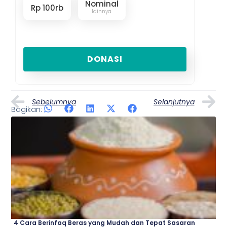
Nominal
Rp 100rb
lainnya
DONASI
Prev
N
Sebelumnya
Selanjutnya
Bagikan:
Artikel Lainnya
Page
Page
Page
Page
4 Cara Berinfaq Beras yang Mudah dan Tepat Sasaran