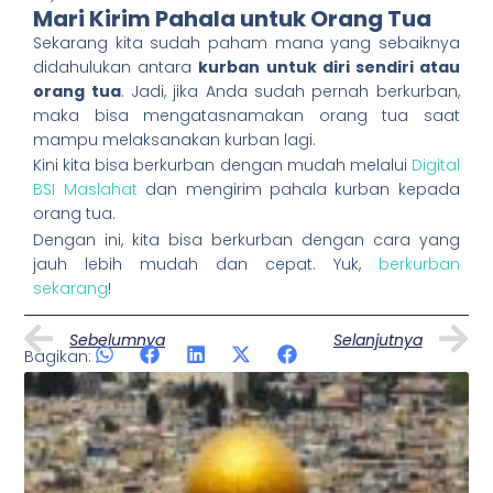
Mari Kirim Pahala untuk Orang Tua
Sekarang kita sudah paham mana yang sebaiknya
didahulukan antara
kurban untuk diri sendiri atau
orang tua
. Jadi, jika Anda sudah pernah berkurban,
maka bisa mengatasnamakan orang tua saat
mampu melaksanakan kurban lagi.
Kini kita bisa berkurban dengan mudah melalui
Digital
BSI Maslahat
dan mengirim pahala kurban kepada
orang tua.
Dengan ini, kita bisa berkurban dengan cara yang
jauh lebih mudah dan cepat. Yuk,
berkurban
sekarang
!
Prev
N
Sebelumnya
Selanjutnya
Bagikan:
Artikel Lainnya
Page
Page
Page
Page