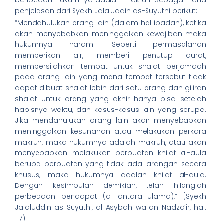
beribadah hukumnya adalah makruh. Sebagaimana
penjelasan dari Syekh Jalaluddin as-Suyuthi berikut:
“Mendahulukan orang lain (dalam hal ibadah), ketika
akan menyebabkan meninggalkan kewajiban maka
hukumnya haram. Seperti permasalahan
memberikan air, memberi penutup aurat,
mempersilahkan tempat untuk shalat berjamaah
pada orang lain yang mana tempat tersebut tidak
dapat dibuat shalat lebih dari satu orang dan giliran
shalat untuk orang yang akhir hanya bisa setelah
habisnya waktu, dan kasus-kasus lain yang serupa.
Jika mendahulukan orang lain akan menyebabkan
meninggalkan kesunahan atau melakukan perkara
makruh, maka hukumnya adalah makruh, atau akan
menyebabkan melakukan perbuatan khilaf al-aula
berupa perbuatan yang tidak ada larangan secara
khusus, maka hukumnya adalah khilaf al-aula.
Dengan kesimpulan demikian, telah hilanglah
perbedaan pendapat (di antara ulama),” (Syekh
Jalaluddin as-Suyuthi, al-Asybah wa an-Nadza’ir, hal.
117).