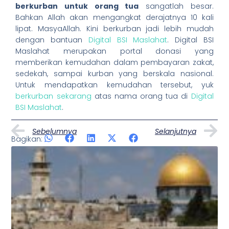
berkurban untuk orang tua
sangatlah besar.
Bahkan Allah akan mengangkat derajatnya 10 kali
lipat. MasyaAllah. Kini berkurban jadi lebih mudah
dengan bantuan
Digital BSI Maslahat
. Digital BSI
Maslahat merupakan portal donasi yang
memberikan kemudahan dalam pembayaran zakat,
sedekah, sampai kurban yang berskala nasional.
Untuk mendapatkan kemudahan tersebut, yuk
berkurban sekarang
atas nama orang tua di
Digital
BSI Maslahat
.
Prev
N
Sebelumnya
Selanjutnya
Bagikan:
Artikel Lainnya
Page
Page
Page
Page
Page