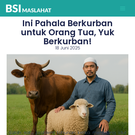
Lewati
ke
konten
Ini Pahala Berkurban
untuk Orang Tua, Yuk
Berkurban!
18 Juni 2025
Salah satu problem tahunan ketika menjelang Idul