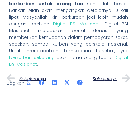
berkurban untuk orang tua
sangatlah besar.
Bahkan Allah akan mengangkat derajatnya 10 kali
lipat. MasyaAllah. Kini berkurban jadi lebih mudah
dengan bantuan
Digital BSI Maslahat
. Digital BSI
Maslahat merupakan portal donasi yang
memberikan kemudahan dalam pembayaran zakat,
sedekah, sampai kurban yang berskala nasional.
Untuk mendapatkan kemudahan tersebut, yuk
berkurban sekarang
atas nama orang tua di
Digital
BSI Maslahat
.
Prev
N
Sebelumnya
Selanjutnya
Bagikan:
Artikel Lainnya
Page
Page
Page
Page
Page