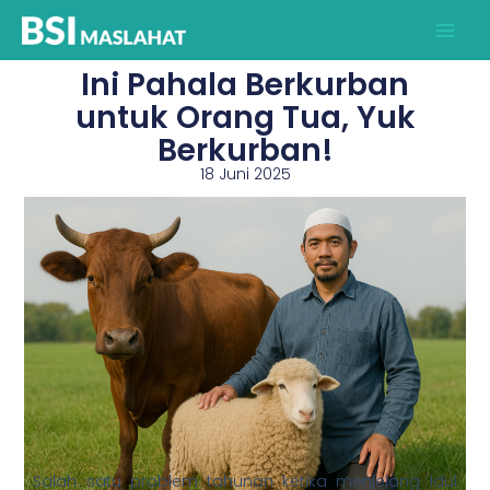
Lewati
ke
konten
Ini Pahala Berkurban
untuk Orang Tua, Yuk
Berkurban!
18 Juni 2025
Salah satu problem tahunan ketika menjelang Idul