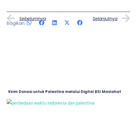
Prev
N
Sebelumnya
Selanjutnya
Bagikan:
Artikel Lainnya
Page
Page
Page
Page
Page
Kirim Donasi untuk Palestina melalui Digital BSI Maslahat