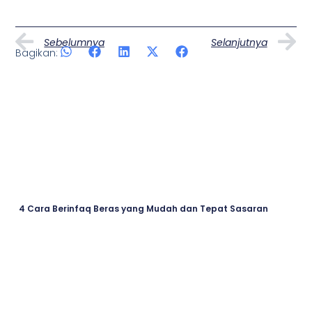
Prev
N
Sebelumnya
Selanjutnya
Bagikan:
Artikel Lainnya
Page
Page
Page
Page
4 Cara Berinfaq Beras yang Mudah dan Tepat Sasaran