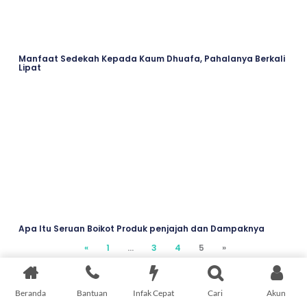
Manfaat Sedekah Kepada Kaum Dhuafa, Pahalanya Berkali
Lipat
Apa Itu Seruan Boikot Produk penjajah dan Dampaknya
«
…
3
4
5
»
Beranda
Bantuan
Infak Cepat
Cari
Akun