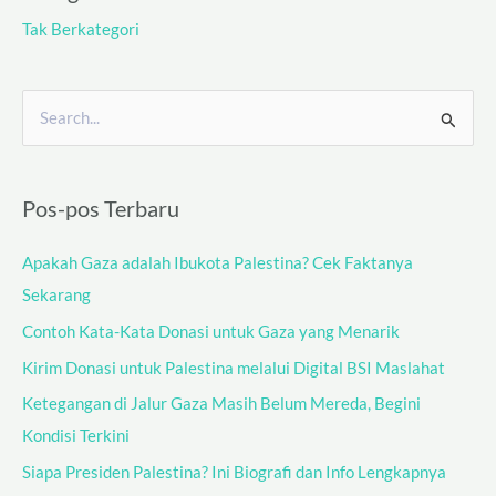
Tak Berkategori
C
a
r
Pos-pos Terbaru
i
u
Apakah Gaza adalah Ibukota Palestina? Cek Faktanya
n
Sekarang
t
Contoh Kata-Kata Donasi untuk Gaza yang Menarik
u
Kirim Donasi untuk Palestina melalui Digital BSI Maslahat
k
Ketegangan di Jalur Gaza Masih Belum Mereda, Begini
:
Kondisi Terkini
Siapa Presiden Palestina? Ini Biografi dan Info Lengkapnya