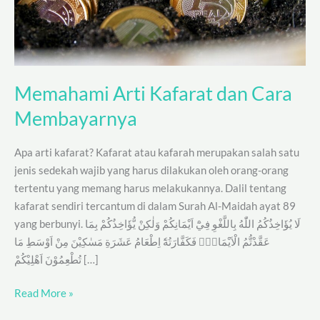
Memahami Arti Kafarat dan Cara
Membayarnya
Apa arti kafarat? Kafarat atau kafarah merupakan salah satu
jenis sedekah wajib yang harus dilakukan oleh orang-orang
tertentu yang memang harus melakukannya. Dalil tentang
kafarat sendiri tercantum di dalam Surah Al-Maidah ayat 89
yang berbunyi. لَا يُؤَاخِذُكُمُ اللّٰهُ بِاللَّغْوِ فِيْٓ اَيْمَانِكُمْ وَلٰكِنْ يُّؤَاخِذُكُمْ بِمَا
عَقَّدْتُّمُ الْاَيْمَانَۚ فَكَفَّارَتُهٗٓ اِطْعَامُ عَشَرَةِ مَسٰكِيْنَ مِنْ اَوْسَطِ مَا
تُطْعِمُوْنَ اَهْلِيْكُمْ […]
Read More »