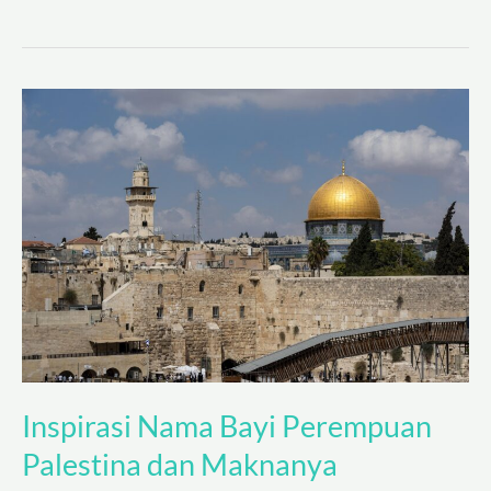
Inspirasi
Nama
Bayi
Perempuan
Palestina
dan
Maknanya
Inspirasi Nama Bayi Perempuan
Palestina dan Maknanya