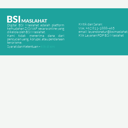
Kritik dan Saran:
Digital BSI Maslahat adalah platform
WA: +62 811-1888-465
kemudahan ZISWAF secara online yang
email: layandonatur@bsimaslahat.
dikelola oleh BSI Maslahat.
Klik Layanan PDP BSI Maslahat
Kami tidak menerima dana dari
pencucian uang, korupsi, atau pendanaan
terorisme.
Syarat dan Ketentuan –
klik di sini