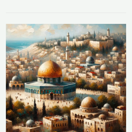
3
Cara
Mengajarkan
Anak
agar
Peduli
Palestina,
Konkret!