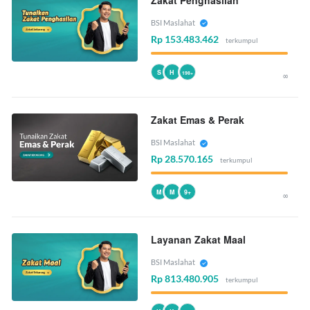
BSI Maslahat
Rp 153.483.462
terkumpul
S
H
198+
∞
Zakat Emas & Perak
BSI Maslahat
Rp 28.570.165
terkumpul
M
M
9+
∞
Layanan Zakat Maal
BSI Maslahat
Rp 813.480.905
terkumpul