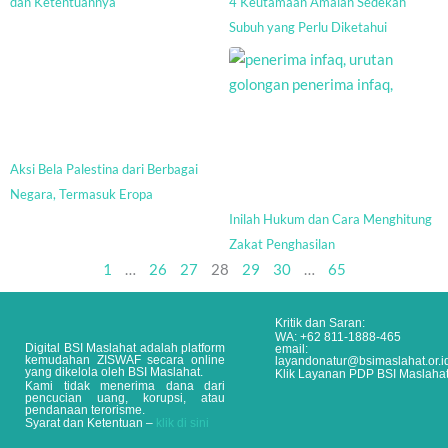
dan Ketentuannya
4 Keutamaan Amalan Sedekah
Subuh yang Perlu Diketahui
Aksi Bela Palestina dari Berbagai
Negara, Termasuk Eropa
Inilah Hukum dan Cara Menghitung
Zakat Penghasilan
1
…
26
27
28
29
30
…
65
Kritik dan Saran:
WA: +62 811-1888-465
Digital BSI Maslahat adalah platform
email:
kemudahan ZISWAF secara online
layandonatur@bsimaslahat.or.i
yang dikelola oleh BSI Maslahat.
Klik Layanan PDP BSI Maslaha
Kami tidak menerima dana dari
pencucian uang, korupsi, atau
pendanaan terorisme.
Syarat dan Ketentuan –
klik di sini